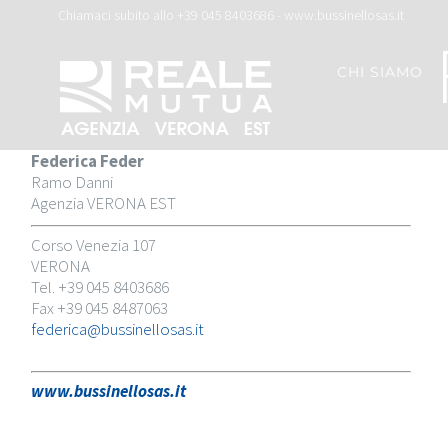
Salta
Chiamaci subito allo +39 045 8403686 - www.bussinellosas.it
al
contenuto
CHI SIAMO
Federica Feder
Ramo Danni
Agenzia VERONA EST
Corso Venezia 107
VERONA
Tel. +39 045 8403686
Fax +39 045 8487063
federica@bussinellosas.it
www.bussinellosas.it