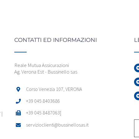
CONTATTI ED INFORMAZIONI
L
Reale Mutua Assicurazioni
Ag. Verona Est - Bussinello sas
Corso Venezia 107, VERONA
+39 045 8403686
+39 045 8487063]
 |
servizioclienti@bussinellosas.it