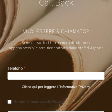
Call Back
VUOI ESSERE RICHIAMATO?
Scrivi qui sotto il tuo numero di telefono.
Appena possibile sarai ricontattato dallo staff di Agenzia
Telefono
*
Clicca qui per leggere L'informativa Privacy
Ho letto l'informativa sulla Privacy*