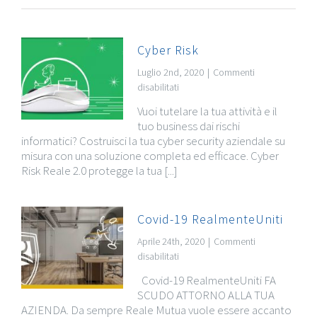
Cyber Risk
Luglio 2nd, 2020
|
Commenti
su
disabilitati
Cyber
Vuoi tutelare la tua attività e il
Risk
tuo business dai rischi
informatici? Costruisci la tua cyber security aziendale su
misura con una soluzione completa ed efficace. Cyber
Risk Reale 2.0 protegge la tua [...]
Covid-19 RealmenteUniti
Aprile 24th, 2020
|
Commenti
su
disabilitati
Covid-
Covid-19 RealmenteUniti FA
19
SCUDO ATTORNO ALLA TUA
RealmenteUniti
AZIENDA. Da sempre Reale Mutua vuole essere accanto