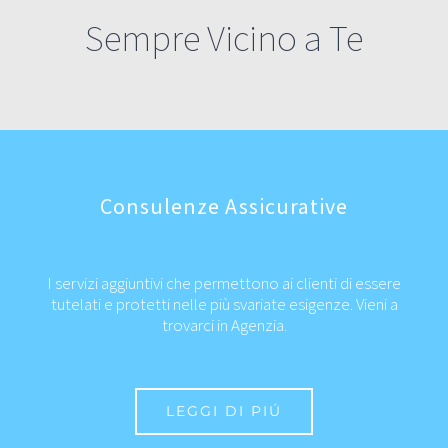
Sempre Vicino a Te
Consulenze Assicurative
I servizi aggiuntivi che permettono ai clienti di essere
tutelati e protetti nelle più svariate esigenze. Vieni a
trovarci in Agenzia.
LEGGI DI PIÚ