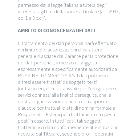
permesso dalla legge italiana a tutela degli
interessi legittimi della società Titolare (art. 2947,
co. 1 e 3 c.c.)”.
AMBITO DI CONOSCENZA DEI DATI
Il trattamento dei dati personali sarà effettuato,
nei limiti delle autorizzazioni di carattere
generale rilasciate dal Garante per la protezione
dei dati personali, a mezzo di soggetti
espressamente e specificamente autorizzati da
BUSSINELLO MARCO S.A.S. I dati potranno
altresì essere trattati da soggetti terzi
(outsourcer), di cui ci si avvale per l’erogazione di
servizi connessi alla finalità perseguita, che la
nostra organizzazione vincola con apposite
clausole contrattuali o atti di nomina formale a
Responsabili Esterni per i trattamenti da questi
posti in essere. In tutti i casi, tali soggetti
tratteranno i dati conformemente alle istruzioni
ricevute dal Titolare, secondo profili operativi