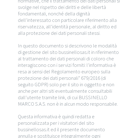
normative, che il trattamento dei dati personali si
svolge nel rispetto dei diritti e delle libertà
fondamentali, nonché della dignità
dell’interessato con particolare riferimento alla
riservatezza, all’identità personale, al diritto ed
alla protezione dei dati personali stessi.
In questo documento si descrivono le modalità
di gestione del sito bussinellosas.it in riferimento
al trattamento dei dati personali di coloro che
interagiscono con i servizi forniti: l’informativa è
resa ai sensi del Regolamento europeo sulla
protezione dei dati personali” 679/2016 (di
seguito GDPR) solo per il sito in oggetto e non
anche per altri siti eventualmente consultabili
dall’utente tramite link, di cui BUSSINELLO
MARCO S.A.S. non è in alcun modo responsabile.
Questa informativa è quindi redatta e
personalizzata per i visitatori del sito
bussinellosas.it ed il presente documento
annulla e sostituisce integralmente ogni