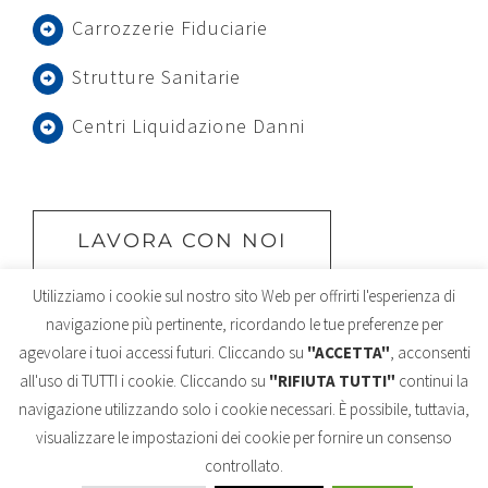
Carrozzerie Fiduciarie
Strutture Sanitarie
Centri Liquidazione Danni
LAVORA CON NOI
Utilizziamo i cookie sul nostro sito Web per offrirti l'esperienza di
navigazione più pertinente, ricordando le tue preferenze per
agevolare i tuoi accessi futuri. Cliccando su
"ACCETTA"
, acconsenti
all'uso di TUTTI i cookie. Cliccando su
"RIFIUTA TUTTI"
continui la
navigazione utilizzando solo i cookie necessari. È possibile, tuttavia,
visualizzare le impostazioni dei cookie per fornire un consenso
©
2026 BUSSINELLO sas - All Rights Reserved | P.IVA: 03172860235 |
Informativa Privacy
|
Cookie Policy
|
controllato.
bussinellosas@pec.agentireale.it |
Reclami
|
Reclami Lloyd's
|